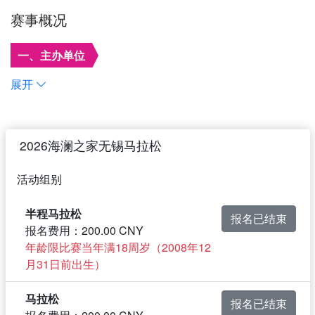
赛事概况
一、主办单位
无锡市人民政府
展开
二、承办单位
无锡市体育局、无锡汇跑体育有限公司
2026海澜之家无锡马拉松
三、技术认证单位
活动组别
中国田径协会
半程马拉松
报名已结束
四、指导单位
报名费用：200.00 CNY
年龄限比赛当年满18周岁（2008年12
江苏省体育局
月31日前出生）
五、竞赛日期和地点
马拉松
报名已结束
2026年3月22日（周日） 中国•无锡