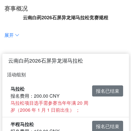
赛事概况
云南白药2026石屏异龙湖马拉松
竞赛规程
一、指导单位
展开
云南省路跑协会
二、主办单位
红河州人民政府
三、承办单位
云南白药2026石屏异龙湖马拉松
红河州教育体育局、红河州文化和旅游局、石屏县人民政
府
活动组别
四、协办单位
中共石屏县委宣传部、石屏县教育体育局、石屏县文化和旅
马拉松
报名已结束
游局
报名费用：200.00 CNY
五、运营单位
马拉松项目选手需参赛当年年满 20 周
红河篮搏体育有限公司、天津市飞赫体育文化传播有限公司
岁（2006 年 1 月 1 日前出生） ；
六、竞赛日期及地点
时间：2026年4月19日上午7:30
半程马拉松
报名已结束
地点：红河州石屏县