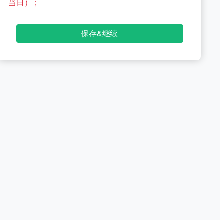
当日）；
保存&继续