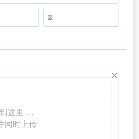
区
到这里 …
件同时上传